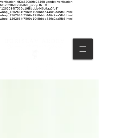
Verification: 6f3a520b0fe28468 yandex-verification:
6f3a520b0fe28468 _wbop IN TXT
"1262684f7569e19f8bbbb446c9aa5fb8"
wbop_1262684f7569e19f8bbbb446c9aa5fb8.html
wbop_1262684f7569e19f8bbbb446c9aa5fb8.html
wbop_1262684f7569e19f8bbbb446c9aa5fb8.html