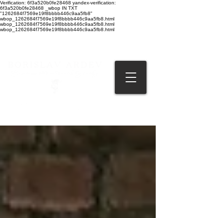
Verification: 6f3a520b0fe28468 yandex-verification:
6f3a520b0fe28468 _wbop IN TXT
"1262684f7569e19f8bbbb446c9aa5fb8"
wbop_1262684f7569e19f8bbbb446c9aa5fb8.html
wbop_1262684f7569e19f8bbbb446c9aa5fb8.html
wbop_1262684f7569e19f8bbbb446c9aa5fb8.html