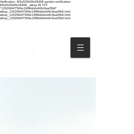
Verification: 6f3a520b0fe28468 yandex-verification:
6f3a520b0fe28468 _wbop IN TXT
"1262684f7569e19f8bbbb446c9aa5fb8"
wbop_1262684f7569e19f8bbbb446c9aa5fb8.html
wbop_1262684f7569e19f8bbbb446c9aa5fb8.html
wbop_1262684f7569e19f8bbbb446c9aa5fb8.html