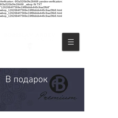
Verification: 6f3a520b0fe28468 yandex-verification:
6f3a520b0fe28468 _wbop IN TXT
"1262684f7569e19f8bbbb446c9aa5fb8"
wbop_1262684f7569e19f8bbbb446c9aa5fb8.html
wbop_1262684f7569e19f8bbbb446c9aa5fb8.html
wbop_1262684f7569e19f8bbbb446c9aa5fb8.html
В подарок