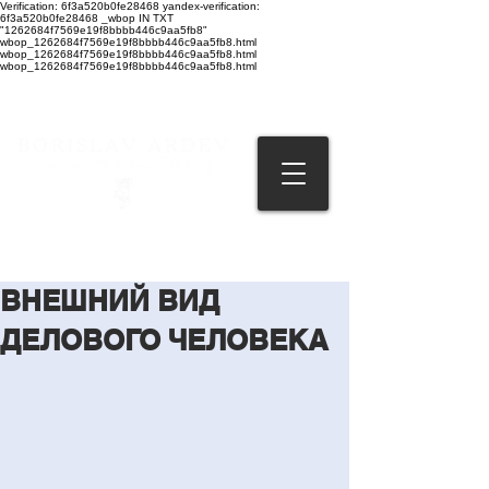
Verification: 6f3a520b0fe28468 yandex-verification:
6f3a520b0fe28468 _wbop IN TXT
"1262684f7569e19f8bbbb446c9aa5fb8"
wbop_1262684f7569e19f8bbbb446c9aa5fb8.html
wbop_1262684f7569e19f8bbbb446c9aa5fb8.html
wbop_1262684f7569e19f8bbbb446c9aa5fb8.html
ВНЕШНИЙ ВИД
ДЕЛОВОГО ЧЕЛОВЕКА