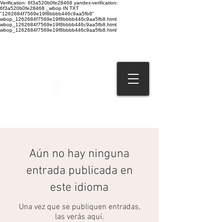
Verification: 6f3a520b0fe28468 yandex-verification:
6f3a520b0fe28468 _wbop IN TXT
"1262684f7569e19f8bbbb446c9aa5fb8"
wbop_1262684f7569e19f8bbbb446c9aa5fb8.html
wbop_1262684f7569e19f8bbbb446c9aa5fb8.html
wbop_1262684f7569e19f8bbbb446c9aa5fb8.html
Aún no hay ninguna
entrada publicada en
este idioma
Una vez que se publiquen entradas,
las verás aquí.