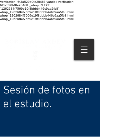
Verification: 6f3a520b0fe28468 yandex-verification:
6f3a520b0fe28468 _wbop IN TXT
"1262684f7569e19f8bbbb446c9aa5fb8"
wbop_1262684f7569e19f8bbbb446c9aa5fb8.html
wbop_1262684f7569e19f8bbbb446c9aa5fb8.html
wbop_1262684f7569e19f8bbbb446c9aa5fb8.html
Sesión de fotos en
el estudio.