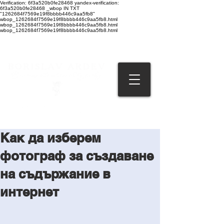
Verification: 6f3a520b0fe28468 yandex-verification:
6f3a520b0fe28468 _wbop IN TXT
"1262684f7569e19f8bbbb446c9aa5fb8"
wbop_1262684f7569e19f8bbbb446c9aa5fb8.html
wbop_1262684f7569e19f8bbbb446c9aa5fb8.html
wbop_1262684f7569e19f8bbbb446c9aa5fb8.html
Как да изберем
фотограф за създаване
на съдържание в
интернет