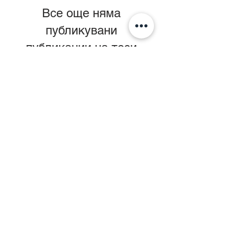
Все още няма
публикувани
публикации на този
език
След като публикациите бъдат
публикувани, ще ги видите
тук.
Недавние посты
Как да изберем
фотограф за създаване
на съдържание в
интернет
Архив