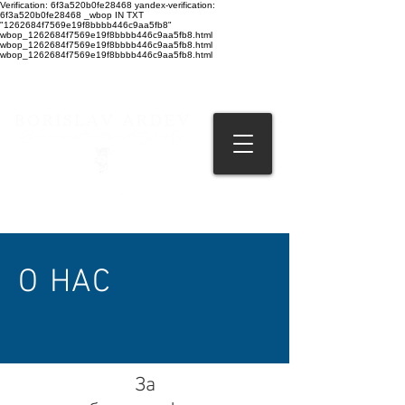
Verification: 6f3a520b0fe28468 yandex-verification:
6f3a520b0fe28468 _wbop IN TXT
"1262684f7569e19f8bbbb446c9aa5fb8"
wbop_1262684f7569e19f8bbbb446c9aa5fb8.html
wbop_1262684f7569e19f8bbbb446c9aa5fb8.html
wbop_1262684f7569e19f8bbbb446c9aa5fb8.html
О НАС
За