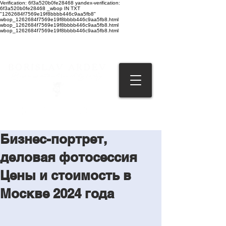
Verification: 6f3a520b0fe28468 yandex-verification:
6f3a520b0fe28468 _wbop IN TXT
"1262684f7569e19f8bbbb446c9aa5fb8"
wbop_1262684f7569e19f8bbbb446c9aa5fb8.html
wbop_1262684f7569e19f8bbbb446c9aa5fb8.html
wbop_1262684f7569e19f8bbbb446c9aa5fb8.html
Бизнес-портрет,
деловая фотосессия
Цены и стоимость в
Москве 2024 года